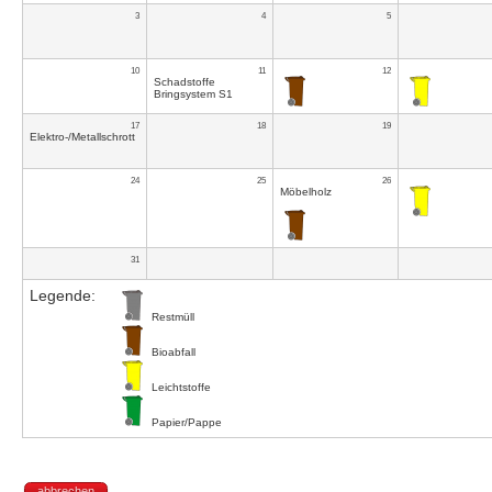
3
4
5
10
11
12
Schadstoffe
Bringsystem S1
17
18
19
Elektro-/Metallschrott
24
25
26
Möbelholz
31
Legende:
Restmüll
Bioabfall
Leichtstoffe
Papier/Pappe
abbrechen