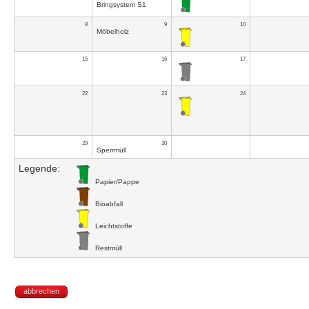
Bringsystem S1
8
9
10
Möbelholz
15
16
17
22
23
24
29
30
Sperrmüll
Legende:
Papier/Pappe
Bioabfall
Leichtstoffe
Restmüll
abbrechen