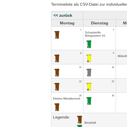
Termineliste als CSV-Datei zur individuell
<< zurück
Montag
Dienstag
M
1
2
Schadstoffe
Bringsystem S1
8
9
Möbelh
15
16
22
23
29
30
Elektro-/Metallschrott
Legende:
Bioabfall