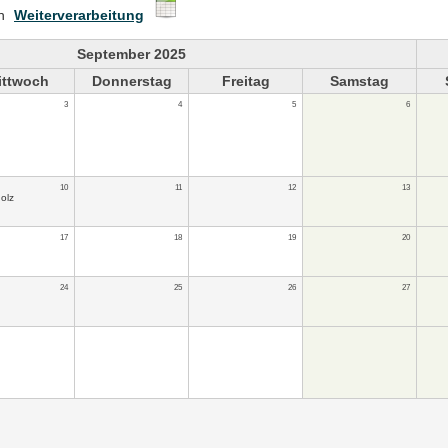
en
Weiterverarbeitung
September 2025
ittwoch
Donnerstag
Freitag
Samstag
3
4
5
6
10
11
12
13
olz
17
18
19
20
24
25
26
27