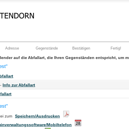
Adresse
Gegenstände
Bestätigen
Fertig!
Kalender auf die Abfallart, die Ihren Gegenständen entspricht, um 
est"
bfallart
 -
Info zur Abfallart
fallart
est"
tei zum
Speichern/Ausdrucken
inverwaltungssoftware/Mobiltelefon