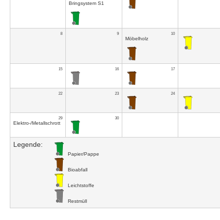
Bringsystem S1
8
9
10
Möbelholz
15
16
17
22
23
24
29
30
Elektro-/Metallschrott
Legende:
Papier/Pappe
Bioabfall
Leichtstoffe
Restmüll