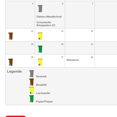
5
6
7
Elektro-/Metallschrott
Schadstoffe
Bringsystem S2
12
13
14
19
20
21
26
27
28
Möbelholz
Legende:
Restmüll
Bioabfall
Leichtstoffe
Papier/Pappe